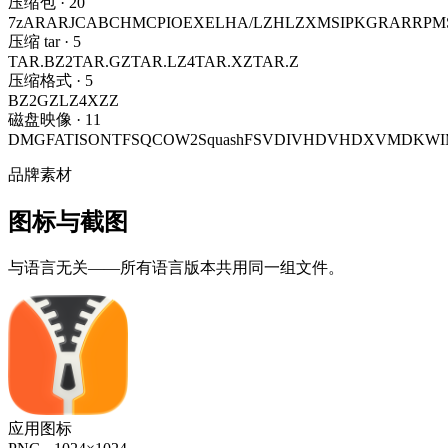
压缩包
·
20
7z
AR
ARJ
CAB
CHM
CPIO
EXE
LHA/LZH
LZX
MSI
PKG
RAR
RPM
压缩 tar
·
5
TAR.BZ2
TAR.GZ
TAR.LZ4
TAR.XZ
TAR.Z
压缩格式
·
5
BZ2
GZ
LZ4
XZ
Z
磁盘映像
·
11
DMG
FAT
ISO
NTFS
QCOW2
SquashFS
VDI
VHD
VHDX
VMDK
WI
品牌素材
图标与截图
与语言无关——所有语言版本共用同一组文件。
应用图标