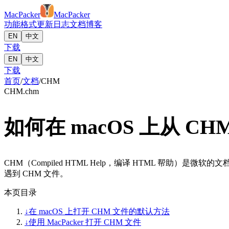
MacPacker
MacPacker
功能
格式
更新日志
文档
博客
EN
中文
下载
EN
中文
下载
首页
/
文档
/
CHM
CHM
.chm
如何在 macOS 上从 C
CHM（Compiled HTML Help，编译 HTML 帮助）
遇到 CHM 文件。
本页目录
↓
在 macOS 上打开 CHM 文件的默认方法
↓
使用 MacPacker 打开 CHM 文件